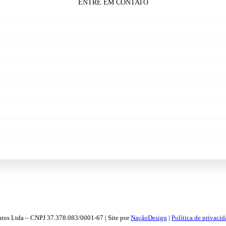
ENTRE EM CONTATO
ntos Ltda – CNPJ 37.378.083/0001-67 | Site por
NaçãoDesign
|
Política de privaci