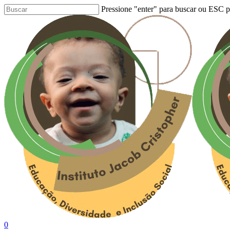
Skip
Pressione "enter" para buscar ou ESC pa
to
Close
main
Search
content
Buscar..
0