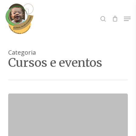
Skip
to
Buscar..
Men
main
content
Categoria
Cursos e eventos