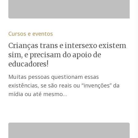
Crianças
trans
Cursos e eventos
e
Crianças trans e intersexo existem
intersexo
sim, e precisam do apoio de
existem
educadores!
sim,
e
Muitas pessoas questionam essas
precisam
existências, se são reais ou “invenções” da
do
mídia ou até mesmo…
apoio
de
educadores!