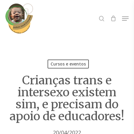
Skip
to
Buscar..
Men
main
content
Cursos e eventos
Crianças trans e
intersexo existem
sim, e precisam do
apoio de educadores!
20/04/2022