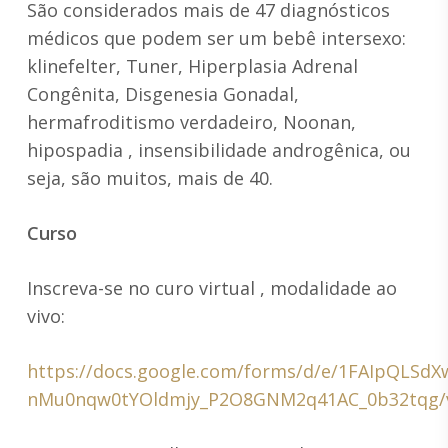
São considerados mais de 47 diagnósticos
médicos que podem ser um bebê intersexo:
klinefelter, Tuner, Hiperplasia Adrenal
Congênita, Disgenesia Gonadal,
hermafroditismo verdadeiro, Noonan,
hipospadia , insensibilidade androgênica, ou
seja, são muitos, mais de 40.
Curso
Inscreva-se no curo virtual , modalidade ao
vivo:
https://docs.google.com/forms/d/e/1FAIpQLSdX
nMu0nqw0tYOldmjy_P2O8GNM2q41AC_0b32tqg/