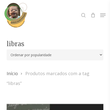
Skip
to
Buscar..
Men
main
content
libras
Início
Produtos marcados com a tag
“libras”