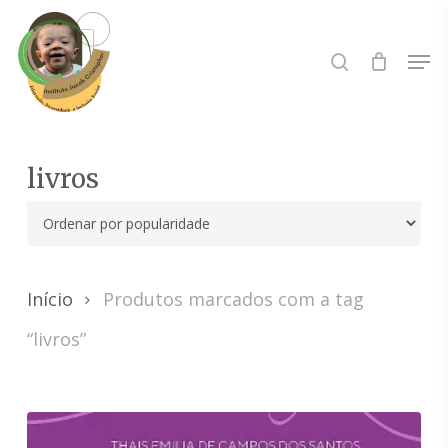
Skip
to
Buscar..
Men
main
content
livros
Início
Produtos marcados com a tag
“livros”