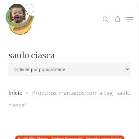
Skip
to
Buscar..
Men
main
content
saulo ciasca
Início
Produtos marcados com a tag “saulo
ciasca”