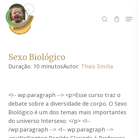
Skip
to
Buscar..
Men
main
content
Sexo Biológico
Duração: 10 minutos
Autor:
Thais Emilia
<!-- wp:paragraph --> <p>Esse curso traz o
debate sobre a diversidade de corpo. O Sexo
Biológico é um dos temas mais importantes
do universo Intersexo. </p> <!--
/wp:paragraph --> <!-- wp:paragraph -->