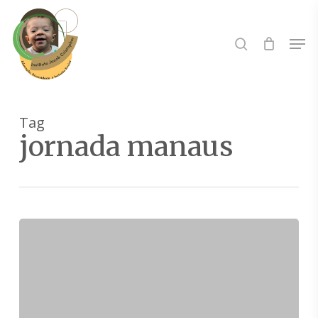
Skip
to
Buscar..
Men
main
content
Tag
jornada manaus