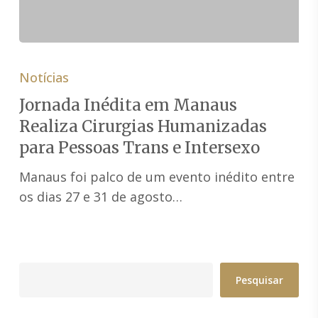
Jornada
Inédita
Notícias
em
Jornada Inédita em Manaus
Manaus
Realiza Cirurgias Humanizadas
Realiza
para Pessoas Trans e Intersexo
Cirurgias
Humanizadas
Manaus foi palco de um evento inédito entre
para
os dias 27 e 31 de agosto…
Pessoas
Trans
e
Intersexo
Pesquisar