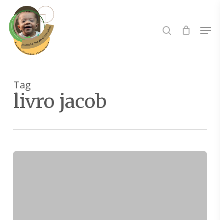
Skip
to
Buscar..
Men
main
content
Tag
livro jacob