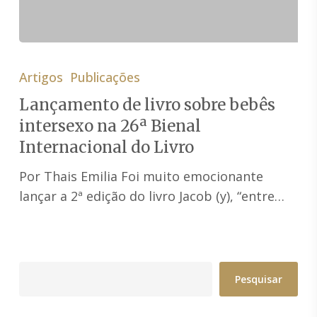
Lançamento
de
Artigos
Publicações
livro
Lançamento de livro sobre bebês
sobre
intersexo na 26ª Bienal
bebês
Internacional do Livro
intersexo
na
Por Thais Emilia Foi muito emocionante
26ª
lançar a 2ª edição do livro Jacob (y), “entre…
Bienal
Internacional
do
Livro
Pesquisar