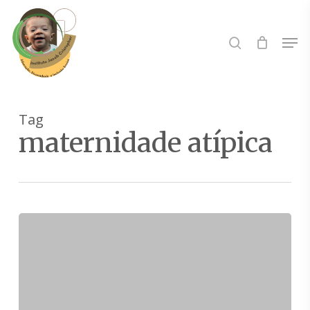
Skip
to
Buscar..
Men
main
content
Tag
maternidade atípica