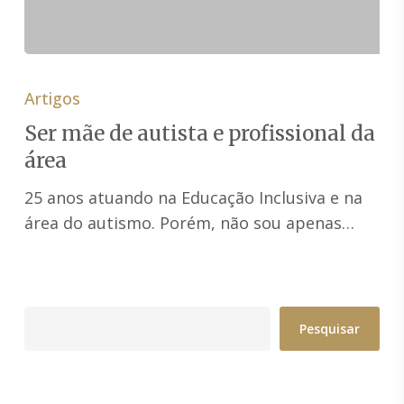
Ser
mãe
Artigos
de
Ser mãe de autista e profissional da
autista
área
e
profissional
25 anos atuando na Educação Inclusiva e na
da
área do autismo. Porém, não sou apenas…
área
Pesquisar