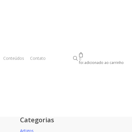
Buscar..
Conteúdos
Contato
Entrar
0
foi adicionado ao carrinho
Pesquisar
Categorias
Artigos