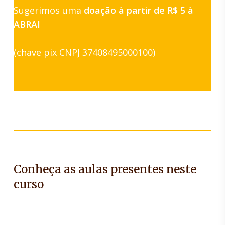
Sugerimos uma
doação à partir de R$ 5 à
ABRAI
(chave pix CNPJ 37408495000100)
Conheça as aulas presentes neste
curso