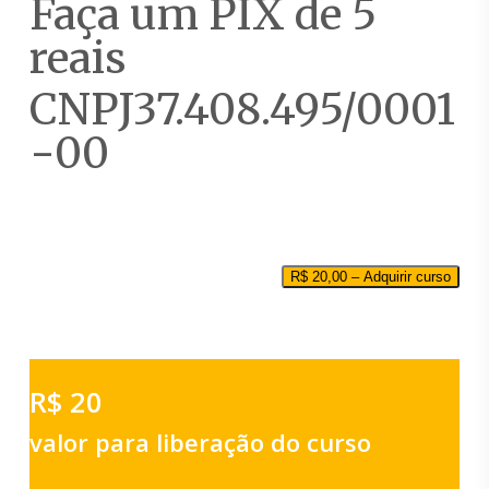
Faça um PIX de 5
reais
CNPJ37.408.495/0001
-00
R$
20,00
– Adquirir curso
R$ 20
valor para liberação do curso