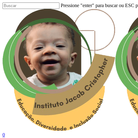
Skip
Pressione "enter" para buscar ou ESC pa
to
Close
main
Search
content
Buscar..
0