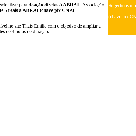
scientizar para
doação diretas à ABRAI
– Associação
Sugerimos u
 de 5 reais a ABRAI (chave pix CNPJ
(chave pix C
vel no site Thais Emilia com o objetivo de ampliar a
tes
de 3 horas de duração.