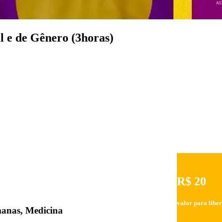
l e de Gênero (3horas)
R$ 20
valor para libe
umanas, Medicina