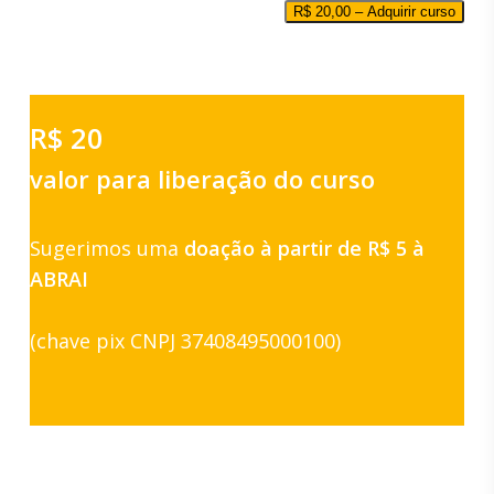
R$
20,00
– Adquirir curso
R$ 20
valor para liberação do curso
Sugerimos uma
doação à partir de R$ 5 à
ABRAI
(chave pix CNPJ 37408495000100)