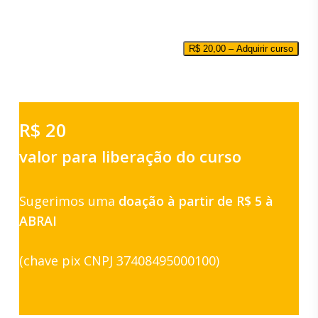
R$
20,00
– Adquirir curso
R$ 20
valor para liberação do curso
Sugerimos uma
doação à partir de R$ 5 à
ABRAI
(chave pix CNPJ 37408495000100)