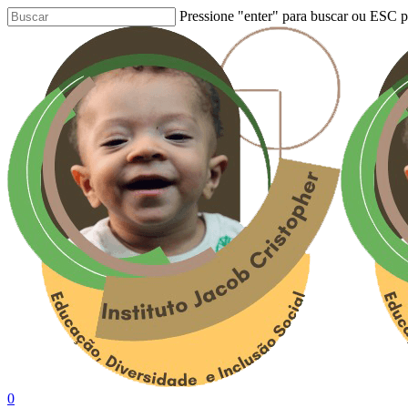
Skip
Pressione "enter" para buscar ou ESC pa
to
Close
main
Search
content
Buscar..
0