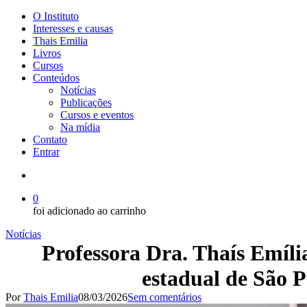
Menu
O Instituto
Interesses e causas
Thais Emilia
Livros
Cursos
Conteúdos
Notícias
Publicações
Cursos e eventos
Na mídia
Contato
Entrar
Buscar..
0
foi adicionado ao carrinho
Notícias
Professora Dra. Thaís Emíli
estadual de São P
Por
Thais Emilia
08/03/2026
Sem comentários